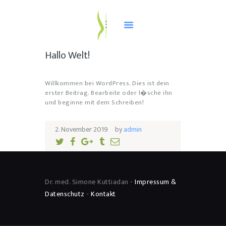
KONTAKT & ANFAHRT
Hallo Welt!
Willkommen bei WordPress. Dies ist dein
erster Beitrag. Bearbeite oder l�sche ihn
und beginne mit dem Schreiben!
2. November 2019
by
admin
Dr. med. Simone Kuttiadan -
Impressum &
Datenschutz
-
Kontakt